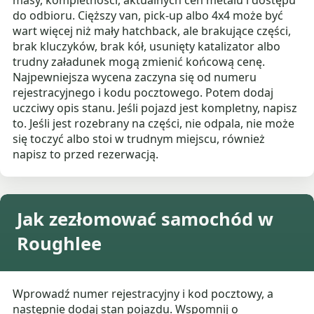
masy, kompletności, aktualnych cen metalu i dostępu
do odbioru. Cięższy van, pick-up albo 4x4 może być
wart więcej niż mały hatchback, ale brakujące części,
brak kluczyków, brak kół, usunięty katalizator albo
trudny załadunek mogą zmienić końcową cenę.
Najpewniejsza wycena zaczyna się od numeru
rejestracyjnego i kodu pocztowego. Potem dodaj
uczciwy opis stanu. Jeśli pojazd jest kompletny, napisz
to. Jeśli jest rozebrany na części, nie odpala, nie może
się toczyć albo stoi w trudnym miejscu, również
napisz to przed rezerwacją.
Jak zezłomować samochód w
Roughlee
Wprowadź numer rejestracyjny i kod pocztowy, a
następnie dodaj stan pojazdu. Wspomnij o