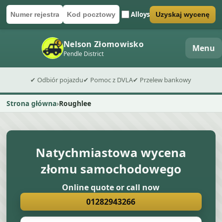
Alloys
Uzyskaj wycenę
Numer rejestracyjny
Kod pocztowy
Wyślij formularz wyceny
Nelson Złomowisko
Menu
Pendle District
✔ Odbiór pojazdu
✔ Pomoc z DVLA
✔ Przelew bankowy
Strona główna
Roughlee
Natychmiastowa wycena
złomu samochodowego
Online quote or call now
01282943266