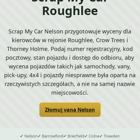
Roughlee
Scrap My Car Nelson przygotowuje wyceny dla
kierowców w rejonie Roughlee, Crow Trees i
Thorney Holme. Podaj numer rejestracyjny, kod
pocztowy, stan pojazdu i dostęp do odbioru, aby
wycena pojazdów takich jak samochody, vany,
pick-upy, 4x4 i pojazdy niesprawne była oparta na
rzeczywistych szczegółach, a nie na samej nazwie
miejscowości.
Złomuj vana Nelson
✔ Nelson
✔ Barrowford
✔ Brierfield
✔ Colne
✔ Trawden