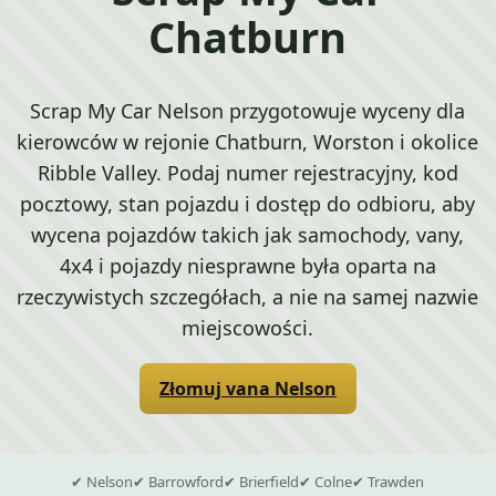
Chatburn
Scrap My Car Nelson przygotowuje wyceny dla
kierowców w rejonie Chatburn, Worston i okolice
Ribble Valley. Podaj numer rejestracyjny, kod
pocztowy, stan pojazdu i dostęp do odbioru, aby
wycena pojazdów takich jak samochody, vany,
4x4 i pojazdy niesprawne była oparta na
rzeczywistych szczegółach, a nie na samej nazwie
miejscowości.
Złomuj vana Nelson
✔ Nelson
✔ Barrowford
✔ Brierfield
✔ Colne
✔ Trawden