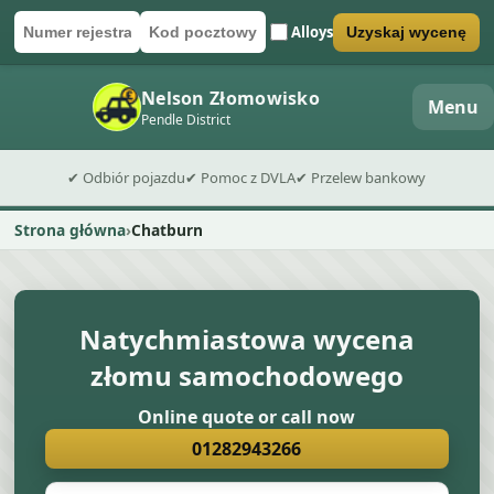
Alloys
Uzyskaj wycenę
Numer rejestracyjny
Kod pocztowy
Wyślij formularz wyceny
Nelson Złomowisko
Menu
Pendle District
✔ Odbiór pojazdu
✔ Pomoc z DVLA
✔ Przelew bankowy
Strona główna
Chatburn
Natychmiastowa wycena
złomu samochodowego
Online quote or call now
01282943266