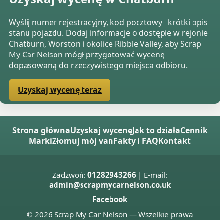
Wyślij numer rejestracyjny, kod pocztowy i krótki opis
stanu pojazdu. Dodaj informacje o dostępie w rejonie
Chatburn, Worston i okolice Ribble Valley, aby Scrap
My Car Nelson mógł przygotować wycenę
dopasowaną do rzeczywistego miejsca odbioru.
Uzyskaj wycenę teraz
Strona główna
Uzyskaj wycenę
Jak to działa
Cennik
Marki
Złomuj mój van
Fakty i FAQ
Kontakt
Zadzwoń:
01282943266
| E-mail:
admin@scrapmycarnelson.co.uk
Facebook
© 2026 Scrap My Car Nelson — Wszelkie prawa