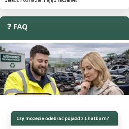
załadunku nadal mają znaczenie.
❓ FAQ
Czy możecie odebrać pojazd z Chatburn?