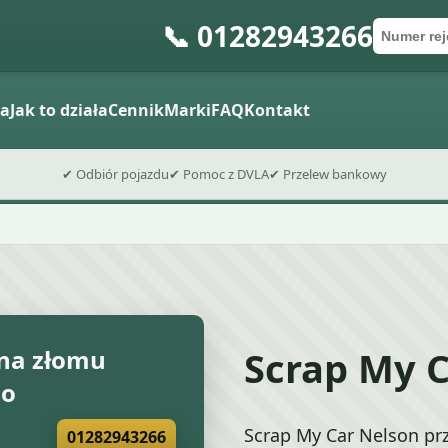
📞 01282943266
Numer re
Kod poc
Wyślij formu
a
Jak to działa
Cennik
Marki
FAQ
Kontakt
✔ Odbiór pojazdu
✔ Pomoc z DVLA
✔ Przelew bankowy
Scrap My 
na złomu
go
Scrap My Car Nelson pr
01282943266