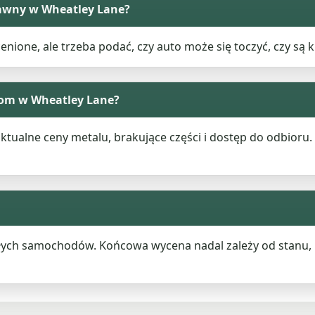
awny w Wheatley Lane?
one, ale trzeba podać, czy auto może się toczyć, czy są klu
om w Wheatley Lane?
ktualne ceny metalu, brakujące części i dostęp do odbioru.
ałych samochodów. Końcowa wycena nadal zależy od stanu, br