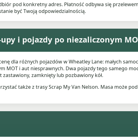
dbiór pod konkretny adres. Płatność odbywa się przelew
tanie być Twoją odpowiedzialnością.
-upy i pojazdy po niezaliczonym M
enę dla różnych pojazdów w Wheatley Lane: małych samoch
nym MOT i aut niesprawnych. Dwa pojazdy tego samego mod
st zastawiony, zamknięty lub pozbawiony kół.
orzystać także z trasy Scrap My Van Nelson. Masa może podn