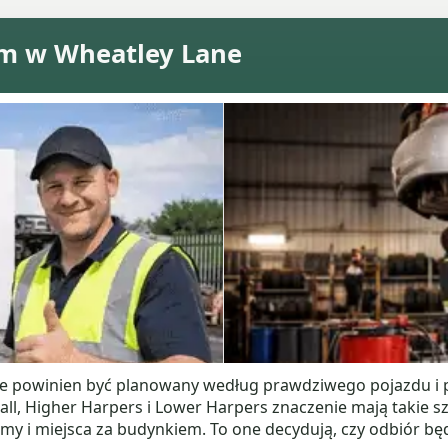
m w Wheatley Lane
e powinien być planowany według prawdziwego pojazdu i 
ll, Higher Harpers i Lower Harpers znaczenie mają takie sz
amy i miejsca za budynkiem. To one decydują, czy odbiór b