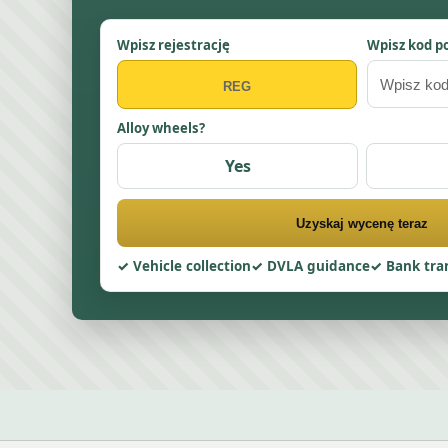
Wpisz rejestrację
Wpisz kod p
Alloy wheels?
Yes
Uzyskaj wycenę teraz
Vehicle collection
DVLA guidance
Bank tra