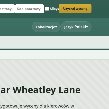
Alloys
Uzyskaj wycenę
jestracyjny
ztowy
larz wyceny
Polski
Lokalizacje
Język:
▾
▾
Car Wheatley Lane
zygotowuje wyceny dla kierowców w