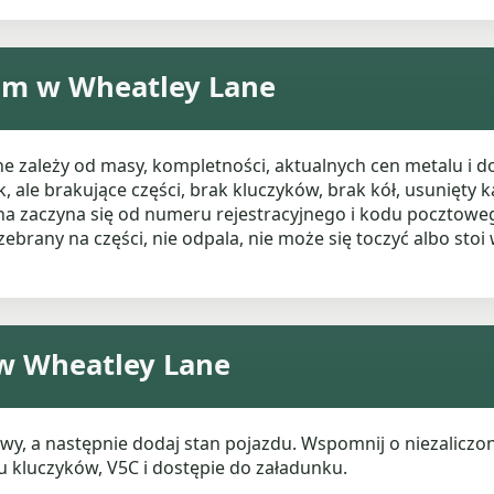
om w Wheatley Lane
ależy od masy, kompletności, aktualnych cen metalu i dos
, ale brakujące części, brak kluczyków, brak kół, usunięty 
 zaczyna się od numeru rejestracyjnego i kodu pocztowego
rozebrany na części, nie odpala, nie może się toczyć albo st
w Wheatley Lane
wy, a następnie dodaj stan pojazdu. Wspomnij o niezalicz
u kluczyków, V5C i dostępie do załadunku.