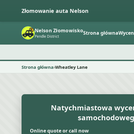
Złomowanie auta Nelson
Nelson Złomowisko
Strona główna
Wycen
Pendle District
Strona główna
Wheatley Lane
Natychmiastowa wyce
samochodowe
Online quote or call now