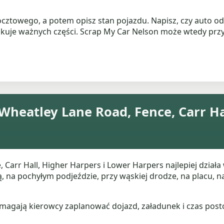
cztowego, a potem opisz stan pojazdu. Napisz, czy auto odpa
 brakuje ważnych części. Scrap My Car Nelson może wtedy p
Wheatley Lane Road, Fence, Carr Ha
 Carr Hall, Higher Harpers i Lower Harpers najlepiej dział
mą, na pochyłym podjeździe, przy wąskiej drodze, na placu,
omagają kierowcy zaplanować dojazd, załadunek i czas posto