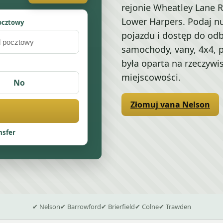
rejonie Wheatley Lane Ro
Lower Harpers. Podaj nu
ocztowy
pojazdu i dostęp do odb
samochody, vany, 4x4, 
była oparta na rzeczywi
miejscowości.
No
Złomuj vana Nelson
nsfer
✔ Nelson
✔ Barrowford
✔ Brierfield
✔ Colne
✔ Trawden