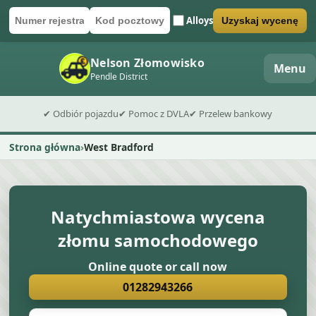
Alloys
Uzyskaj wycenę
Numer rejestracyjny
Kod pocztowy
Wyślij formularz wyceny
Nelson Złomowisko
Menu
Pendle District
✔ Odbiór pojazdu
✔ Pomoc z DVLA
✔ Przelew bankowy
Strona główna
West Bradford
Natychmiastowa wycena
złomu samochodowego
Online quote or call now
01282943266