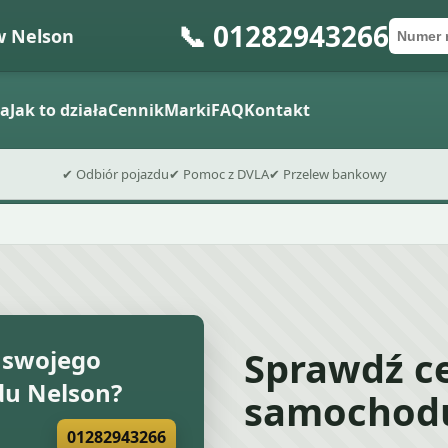
📞 01282943266
w Nelson
Numer 
Kod po
Wyślij fo
a
Jak to działa
Cennik
Marki
FAQ
Kontakt
✔ Odbiór pojazdu
✔ Pomoc z DVLA
✔ Przelew bankowy
Sprawdź c
 swojego
u Nelson?
samochodu
01282943266