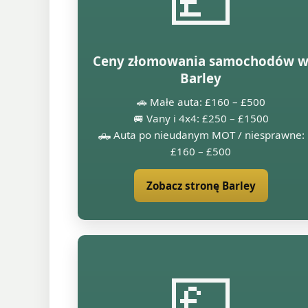
Ceny złomowania samochodów 
Barley
🚗 Małe auta: £160 – £500
🚐 Vany i 4x4: £250 – £1500
🛻 Auta po nieudanym MOT / niesprawne:
£160 – £500
Zobacz stronę Barley
💷