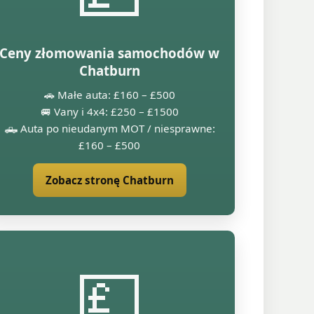
Ceny złomowania samochodów w
Chatburn
🚗 Małe auta: £160 – £500
🚐 Vany i 4x4: £250 – £1500
🛻 Auta po nieudanym MOT / niesprawne:
£160 – £500
Zobacz stronę Chatburn
💷