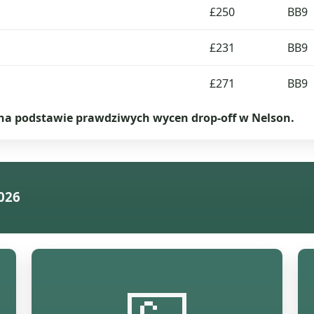
£250
BB9
£231
BB9
£271
BB9
 na podstawie prawdziwych wycen drop-off w Nelson.
026
💷