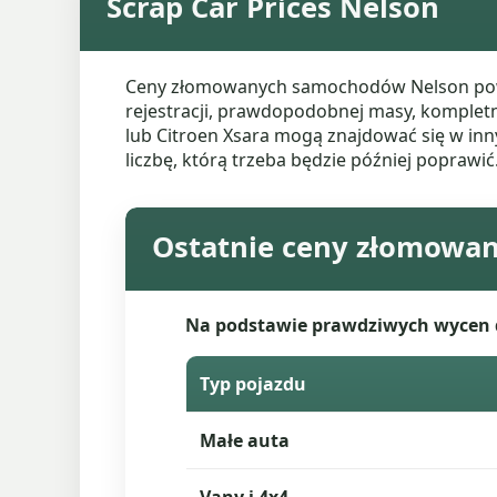
Scrap Car Prices Nelson
Ceny złomowanych samochodów Nelson powin
rejestracji, prawdopodobnej masy, kompletn
lub Citroen Xsara mogą znajdować się w in
liczbę, którą trzeba będzie później poprawić
Ostatnie ceny złomowa
Na podstawie prawdziwych wycen dr
Typ pojazdu
Małe auta