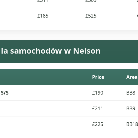
£311
£365
£185
£525
nia samochodów w Nelson
Price
Area
 S/S
£190
BB8
£211
BB9
£225
BB18