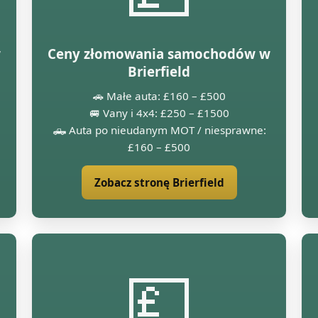
w
Ceny złomowania samochodów w
Brierfield
🚗 Małe auta: £160 – £500
🚐 Vany i 4x4: £250 – £1500
🛻 Auta po nieudanym MOT / niesprawne:
£160 – £500
Zobacz stronę Brierfield
💷