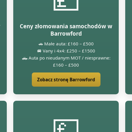
w
Ceny złomowania samochodów w
Barrowford
🚗 Małe auta: £160 – £500
🚐 Vany i 4x4: £250 – £1500
🛻 Auta po nieudanym MOT / niesprawne:
£160 – £500
Zobacz stronę Barrowford
💷