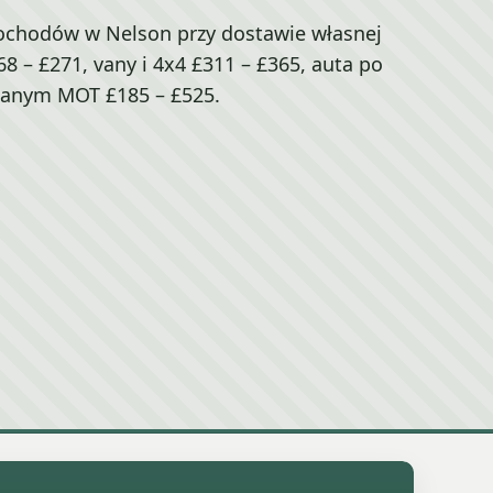
chodów w Nelson przy dostawie własnej
8 – £271, vany i 4x4 £311 – £365, auta po
anym MOT £185 – £525.