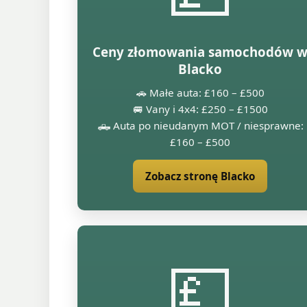
Ceny złomowania samochodów 
Blacko
🚗 Małe auta: £160 – £500
🚐 Vany i 4x4: £250 – £1500
🛻 Auta po nieudanym MOT / niesprawne:
£160 – £500
Zobacz stronę Blacko
💷