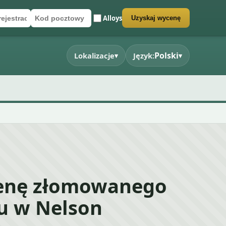
Alloys
Uzyskaj wycenę
rejestracyjny
cztowy
rmularz wyceny
Polski
Lokalizacje
Język:
▾
▾
enę złomowanego
 w Nelson