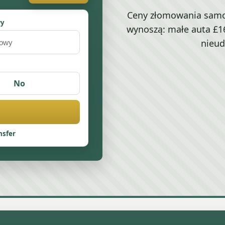
Ceny złomowania samo
wy
wynoszą: małe auta £16
nieud
No
nsfer