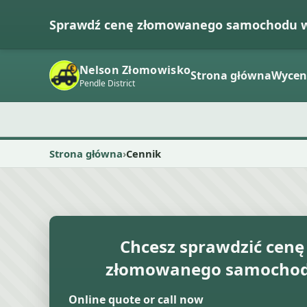
Sprawdź cenę złomowanego samochodu 
Nelson Złomowisko
Strona główna
Wycen
Pendle District
Strona główna
Cennik
Chcesz sprawdzić cenę
złomowanego samochod
Online quote or call now