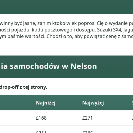
ny być jasne, zanim ktokolwiek poprosi Cię o wydanie po
ości pojazdu, kodu pocztowego i dostępu. Suzuki SX4, Jagu
nym paśmie wartości. Chodzi o to, aby powiązać cenę z sa
.
nia samochodów w Nelson
op-off z tej strony.
Najniżej
Najwyżej
£168
£271