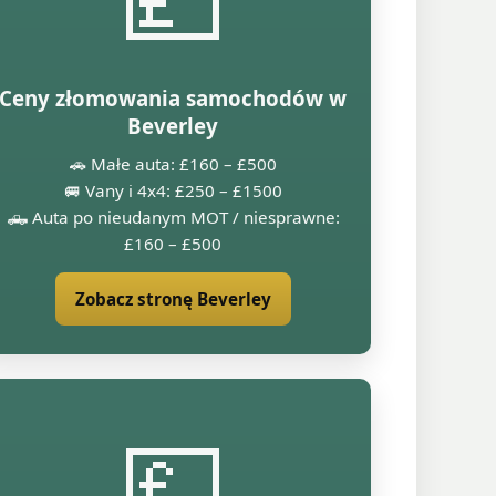
Ceny złomowania samochodów w
Beverley
🚗 Małe auta: £160 – £500
🚐 Vany i 4x4: £250 – £1500
🛻 Auta po nieudanym MOT / niesprawne:
£160 – £500
Zobacz stronę Beverley
💷