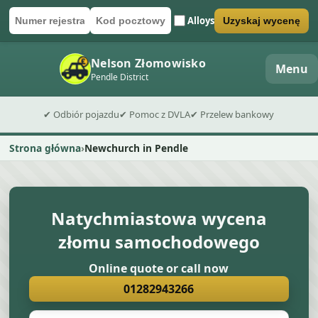
Alloys
Uzyskaj wycenę
Numer rejestracyjny
Kod pocztowy
Wyślij formularz wyceny
Nelson Złomowisko
Menu
Pendle District
✔ Odbiór pojazdu
✔ Pomoc z DVLA
✔ Przelew bankowy
Strona główna
Newchurch in Pendle
Natychmiastowa wycena
złomu samochodowego
Online quote or call now
01282943266