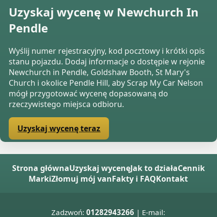
Uzyskaj wycenę w Newchurch In
Pendle
Wyślij numer rejestracyjny, kod pocztowy i krótki opis
stanu pojazdu. Dodaj informacje o dostępie w rejonie
Newchurch in Pendle, Goldshaw Booth, St Mary's
Church i okolice Pendle Hill, aby Scrap My Car Nelson
mógł przygotować wycenę dopasowaną do
rzeczywistego miejsca odbioru.
Uzyskaj wycenę teraz
Strona główna
Uzyskaj wycenę
Jak to działa
Cennik
Marki
Złomuj mój van
Fakty i FAQ
Kontakt
Zadzwoń:
01282943266
| E-mail: