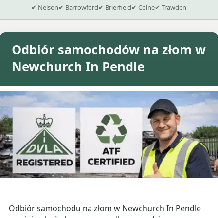
✔ Nelson
✔ Barrowford
✔ Brierfield
✔ Colne
✔ Trawden
Odbiór samochodów na złom w
Newchurch In Pendle
Odbiór samochodu na złom w Newchurch In Pendle