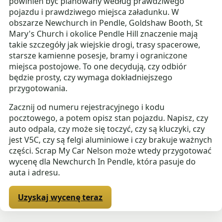
powinien być planowany według prawdziwego
pojazdu i prawdziwego miejsca załadunku. W
obszarze Newchurch in Pendle, Goldshaw Booth, St
Mary's Church i okolice Pendle Hill znaczenie mają
takie szczegóły jak wiejskie drogi, trasy spacerowe,
starsze kamienne posesje, bramy i ograniczone
miejsca postojowe. To one decydują, czy odbiór
będzie prosty, czy wymaga dokładniejszego
przygotowania.
Zacznij od numeru rejestracyjnego i kodu
pocztowego, a potem opisz stan pojazdu. Napisz, czy
auto odpala, czy może się toczyć, czy są kluczyki, czy
jest V5C, czy są felgi aluminiowe i czy brakuje ważnych
części. Scrap My Car Nelson może wtedy przygotować
wycenę dla Newchurch In Pendle, która pasuje do
auta i adresu.
Uzyskaj wycenę teraz