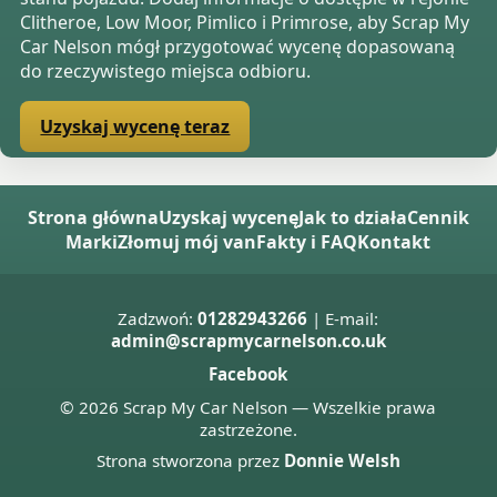
Clitheroe, Low Moor, Pimlico i Primrose, aby Scrap My
Car Nelson mógł przygotować wycenę dopasowaną
do rzeczywistego miejsca odbioru.
Uzyskaj wycenę teraz
Strona główna
Uzyskaj wycenę
Jak to działa
Cennik
Marki
Złomuj mój van
Fakty i FAQ
Kontakt
Zadzwoń:
01282943266
| E-mail:
admin@scrapmycarnelson.co.uk
Facebook
© 2026 Scrap My Car Nelson — Wszelkie prawa
zastrzeżone.
Strona stworzona przez
Donnie Welsh