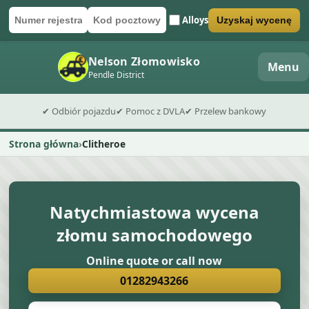
Alloys
Uzyskaj wycenę
Numer rejestracyjny
Kod pocztowy
Wyślij formularz wyceny
Nelson Złomowisko
Menu
Pendle District
✔ Odbiór pojazdu
✔ Pomoc z DVLA
✔ Przelew bankowy
Strona główna
Clitheroe
Natychmiastowa wycena
złomu samochodowego
Online quote or call now
01282943266