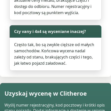
aktualne ceny metalu, brakujące części i
dostęp do odbioru. Numer rejestracyjny i
kod pocztowy są punktem wyjścia.
Czy vany i 4x4 są wyceniane inaczej?
Często tak, bo są zwykle cięższe od małych
samochodów. Końcowa wycena nadal
zależy od stanu, brakujących części i tego,
jak łatwo pojazd załadować.
Uzyskaj wycenę w Clitheroe
Wyślij numer rejestracyjny, kod pocztowy i krótki opis
stanu pojazdu. Dodaj informacje o dostępie w rejonie