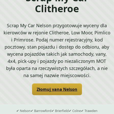
Clitheroe
Scrap My Car Nelson przygotowuje wyceny dla
kierowców w rejonie Clitheroe, Low Moor, Pimlico
i Primrose. Podaj numer rejestracyjny, kod
pocztowy, stan pojazdu i dostęp do odbioru, aby
wycena pojazdów takich jak samochody, vany,
4x4, pick-upy i pojazdy po niezaliczonym MOT
była oparta na rzeczywistych szczegółach, a nie
na samej nazwie miejscowości.
Złomuj vana Nelson
✔ Nelson
✔ Barrowford
✔ Brierfield
✔ Colne
✔ Trawden