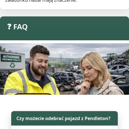
załadunku nadal mają znaczenie.
❓ FAQ
Czy możecie odebrać pojazd z Pendleton?