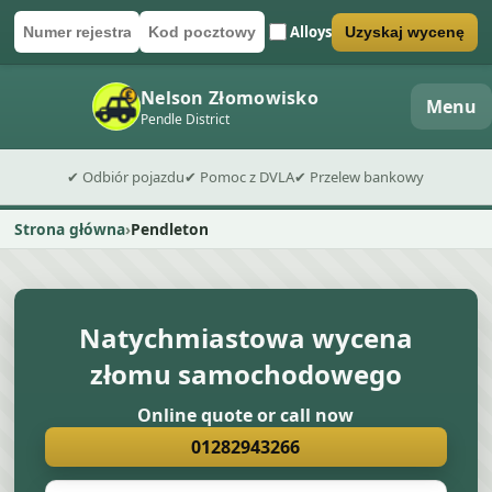
Alloys
Uzyskaj wycenę
Numer rejestracyjny
Kod pocztowy
Wyślij formularz wyceny
Nelson Złomowisko
Menu
Pendle District
✔ Odbiór pojazdu
✔ Pomoc z DVLA
✔ Przelew bankowy
Strona główna
Pendleton
Natychmiastowa wycena
złomu samochodowego
Online quote or call now
01282943266