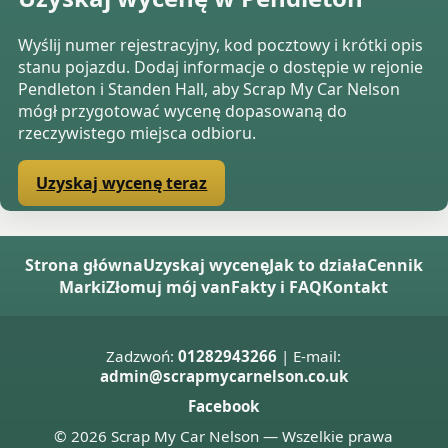
Wyślij numer rejestracyjny, kod pocztowy i krótki opis
stanu pojazdu. Dodaj informacje o dostępie w rejonie
Pendleton i Standen Hall, aby Scrap My Car Nelson
mógł przygotować wycenę dopasowaną do
rzeczywistego miejsca odbioru.
Uzyskaj wycenę teraz
Strona główna
Uzyskaj wycenę
Jak to działa
Cennik
Marki
Złomuj mój van
Fakty i FAQ
Kontakt
Zadzwoń:
01282943266
| E-mail:
admin@scrapmycarnelson.co.uk
Facebook
© 2026 Scrap My Car Nelson — Wszelkie prawa