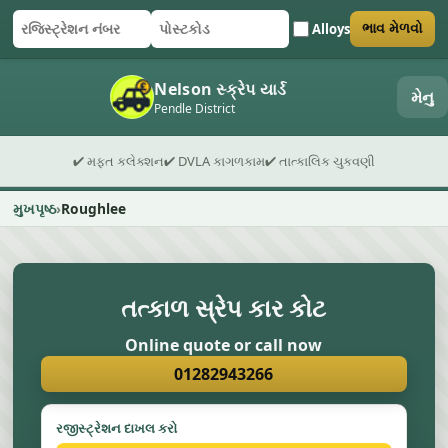
Alloys
ભાવ મેળવો
રજિસ્ટ્રેશન નંબર
પોસ્ટકોડ
ફોર્મ સબમિટ કરો
Nelson સ્ક્રેપ યાર્ડ
મેનુ
Pendle District
✔ મફત કલેક્શન
✔ DVLA કાગળકામ
✔ તાત્કાલિક ચુકવણી
મુખપૃષ્ઠ
Roughlee
તત્કાળ સ્રેપ કાર કોટ
Online quote or call now
01282943266
રજીસ્ટ્રેશન દાખલ કરો