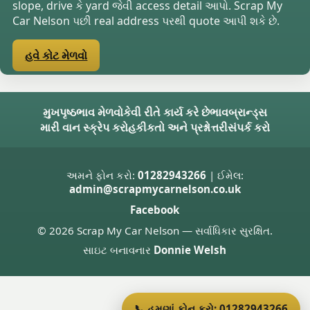
slope, drive કે yard જેવી access detail આપો. Scrap My
Car Nelson પછી real address પરથી quote આપી શકે છે.
હવે કોટ મેળવો
મુખપૃષ્ઠ
ભાવ મેળવો
કેવી રીતે કાર્ય કરે છે
ભાવ
બ્રાન્ડ્સ
મારી વાન સ્ક્રેપ કરો
હકીકતો અને પ્રશ્નોત્તરી
સંપર્ક કરો
અમને ફોન કરો:
01282943266
| ઈમેલ:
admin@scrapmycarnelson.co.uk
Facebook
© 2026 Scrap My Car Nelson — સર્વાધિકાર સુરક્ષિત.
સાઇટ બનાવનાર
Donnie Welsh
📞 હમણાં ફોન કરો: 01282943266