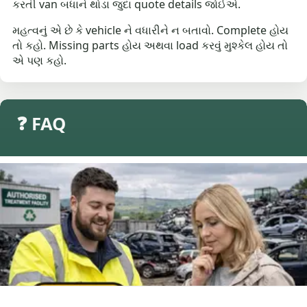
કરતી van બધાને થોડા જુદા quote details જોઈએ.
મહત્વનું એ છે કે vehicle ને વધારીને ન બતાવો. Complete હોય
તો કહો. Missing parts હોય અથવા load કરવું મુશ્કેલ હોય તો
એ પણ કહો.
❓ FAQ