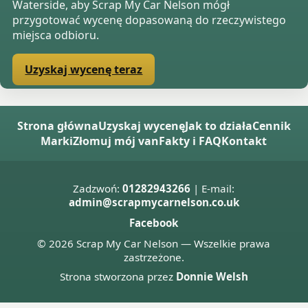
Waterside, aby Scrap My Car Nelson mógł
przygotować wycenę dopasowaną do rzeczywistego
miejsca odbioru.
Uzyskaj wycenę teraz
Strona główna
Uzyskaj wycenę
Jak to działa
Cennik
Marki
Złomuj mój van
Fakty i FAQ
Kontakt
Zadzwoń:
01282943266
| E-mail:
admin@scrapmycarnelson.co.uk
Facebook
© 2026 Scrap My Car Nelson — Wszelkie prawa
zastrzeżone.
Strona stworzona przez
Donnie Welsh