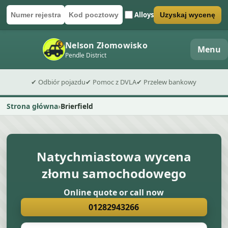
Alloys
Uzyskaj wycenę
Numer rejestracyjny
Kod pocztowy
Wyślij formularz wyceny
Nelson Złomowisko
Menu
Pendle District
✔ Odbiór pojazdu
✔ Pomoc z DVLA
✔ Przelew bankowy
Strona główna
Brierfield
Natychmiastowa wycena
złomu samochodowego
Online quote or call now
01282943266