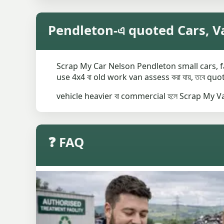
Pendleton-এ quoted Cars, Va
Scrap My Car Nelson Pendleton small cars, famil
use 4x4 বা old work van assess করা যায়, তবে quo
vehicle heavier বা commercial হলে Scrap My Van
❓ FAQ