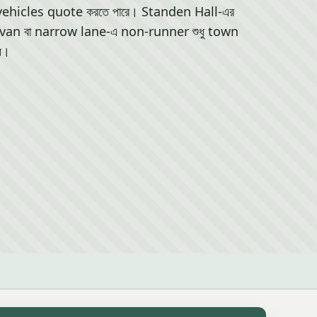
hicles quote করতে পারে। Standen Hall-এর
 van বা narrow lane-এ non-runner শুধু town
য়।