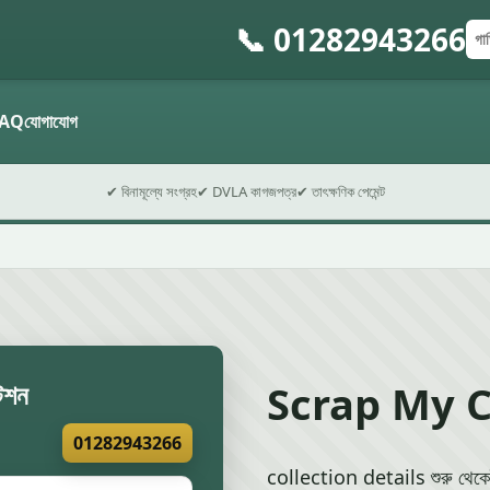
📞 01282943266
গাড়
পোস
ফর্ম 
AQ
যোগাযোগ
✔ বিনামূল্যে সংগ্রহ
✔ DVLA কাগজপত্র
✔ তাৎক্ষণিক পেমেন্ট
Scrap My 
টেশন
01282943266
collection details শুরু থ