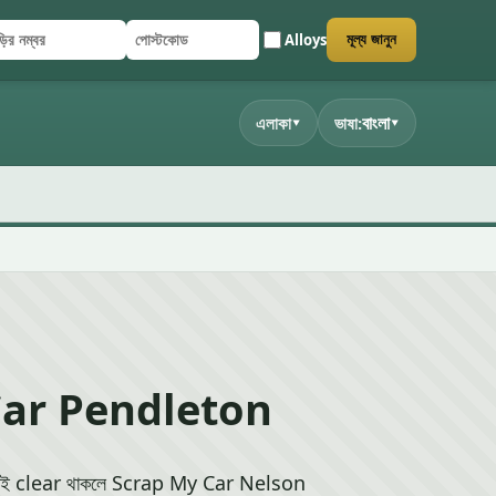
Alloys
মূল্য জানুন
ির নম্বর
্টকোড
জমা দিন
বাংলা
এলাকা
ভাষা:
▾
▾
Car Pendleton
েকেই clear থাকলে Scrap My Car Nelson