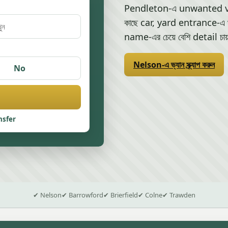
Pendleton-এ unwanted ve
কাছে car, yard entrance-এ
name-এর চেয়ে বেশি detail চা
Nelson-এ ভ্যান স্ক্র্যাপ করুন
No
nsfer
✔ Nelson
✔ Barrowford
✔ Brierfield
✔ Colne
✔ Trawden