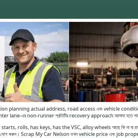
tion planning actual address, road access এবং vehicle condition
ghter lane-এর non-runner প্রতিটির recovery approach আলাদা হতে পা
 starts, rolls, has keys, has the V5C, alloy wheels আছে কি না বা m
িও যোগ করুন। Scrap My Car Nelson তখন vehicle price এবং job prope