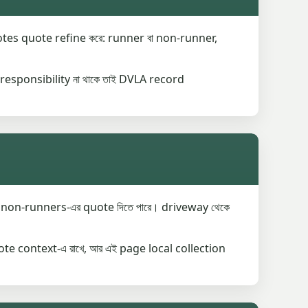
notes quote refine করে: runner বা non-runner,
responsibility না থাকে তাই DVLA record
non-runners-এর quote দিতে পারে। driveway থেকে
e context-এ রাখে, আর এই page local collection