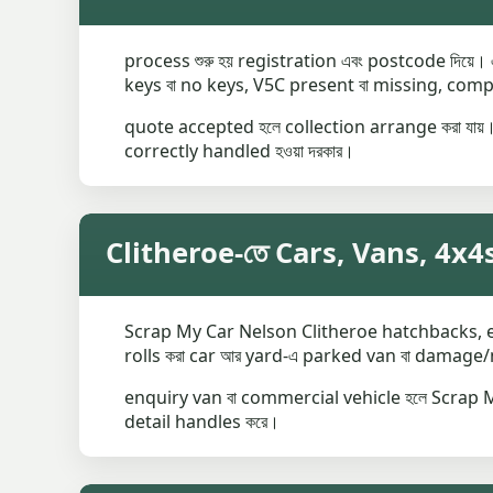
process শুরু হয় registration এবং postcode দিয়ে।
keys বা no keys, V5C present বা missing, compl
quote accepted হলে collection arrange করা যায়।
correctly handled হওয়া দরকার।
Clitheroe-তে Cars, Vans, 4x4
Scrap My Car Nelson Clitheroe hatchbacks, es
rolls করা car আর yard-এ parked van বা damage/
enquiry van বা commercial vehicle হলে Scrap M
detail handles করে।