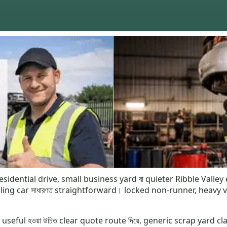
sidential drive, small business yard বা quieter Ribble Valley edg
lling car সাধারণত straightforward। locked non-runner, heavy van 
useful হওয়া উচিত clear quote route দিয়ে, generic scrap yard cl