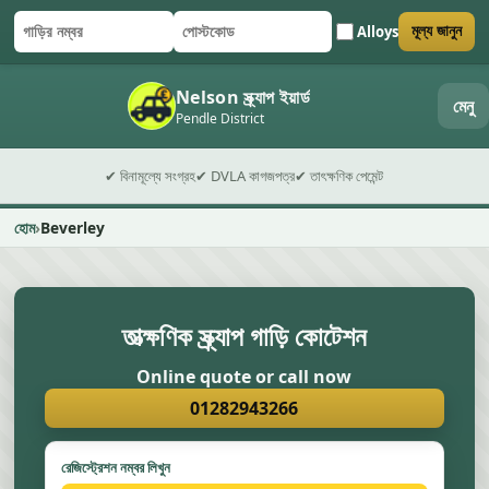
Alloys
মূল্য জানুন
গাড়ির নম্বর
পোস্টকোড
ফর্ম জমা দিন
Nelson স্ক্র্যাপ ইয়ার্ড
মেনু
Pendle District
✔ বিনামূল্যে সংগ্রহ
✔ DVLA কাগজপত্র
✔ তাৎক্ষণিক পেমেন্ট
হোম
Beverley
তাত্ক্ষণিক স্ক্র্যাপ গাড়ি কোটেশন
Online quote or call now
01282943266
রেজিস্ট্রেশন নম্বর লিখুন