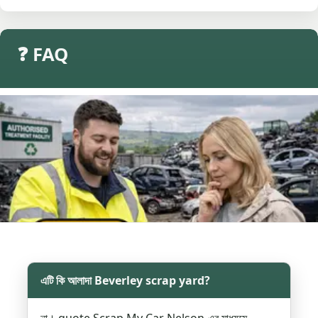
❓ FAQ
এটি কি আলাদা Beverley scrap yard?